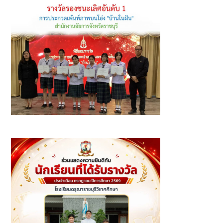
รางวัลรองชนะเลิศอันดับ 1 การประกวดเพ้นท์ภาพบนโอ่งใน
หัวข้อ "บ้านในฝัน"