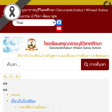
โรงเรียนดรุณาราชบุรีวิเทศศึกษา Darunaratchaburi Witaed Suksa
School : คุณธรรม นำวิชา พัฒนาสุข
Facebook
YouTube
เกี่ยวกับโรงเรียน
I
หลักสูตร
I
แผนที่และการเดินทาง
I
ติดต่อเรา
ก
การค้นหา
A-
A
A+
Home
เกี่ยวกับโรงเรียน
ประวัติความเป็นมา