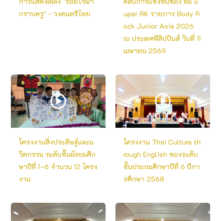
การแสดงเพลง "ร้อยใจมา
คลิปการแข่งขันของ ทีม S
กราบครู" - วงดนตรีไทย
uper RK รายการ Body R
ock Junior Asia 2026
ณ ประเทศฟิลิปปินส์ วันที่ 11
เมษายน 2569
โครงงานสิ่งประดิษฐ์และน
โครงงาน Thai Culture th
วัตกรรม ระดับชั้นมัธยมศึก
rough English ของระดับ
ษาปีที่ 1–6 จำนวน 12 โครง
ชั้นประถมศึกษาปีที่ 6 ปีกา
งาน
รศึกษา 2568