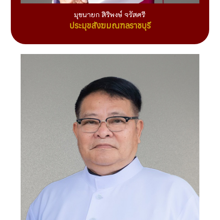
มุขนายก สิริพงษ์ จรัสศรี
ประมุขสังฆมณฑลราชบุรี