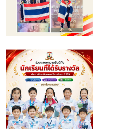
รางวัลเหรียญทอง และเหรียญทองแดง นักกีฬายิงปืนสั้นอัดลม
แข่งขันมาตรฐาน ระยะ 10 เมตร รุ่นเยาวชนอายุไม่เกิน 18 ปี