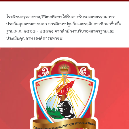
โรงเรียน​ดรุ​ณา​ราชบุรี​วิเทศ​ศึกษา​ได้​รับการรับรองมาตรฐานการ
ประกันคุณภาพ​ภายนอก การศึกษา​ปฐมวัย​และระดับการศึกษา​ขั้น​พื้น
ฐาน​(พ.ศ. ๒๕๖๘ - ๒๕๗๒) จากสำนักงาน​รับรองมาตรฐาน​และ
ประเมิน​คุณภาพ​ (องค์การ​มหาชน)