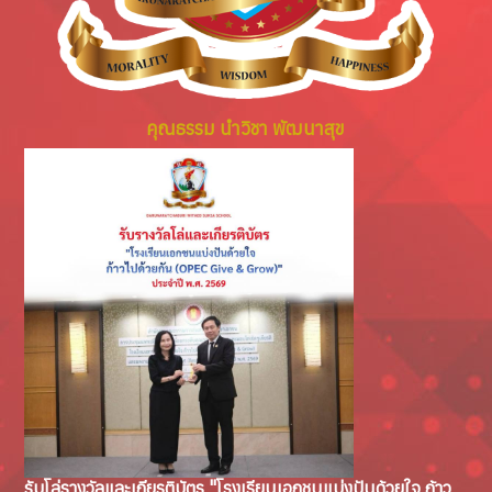
คุณธรรม นำวิชา พัฒนาสุข
รับโล่รางวัลและเกียรติบัตร "โรงเรียนเอกชนแบ่งปันด้วยใจ ก้าว