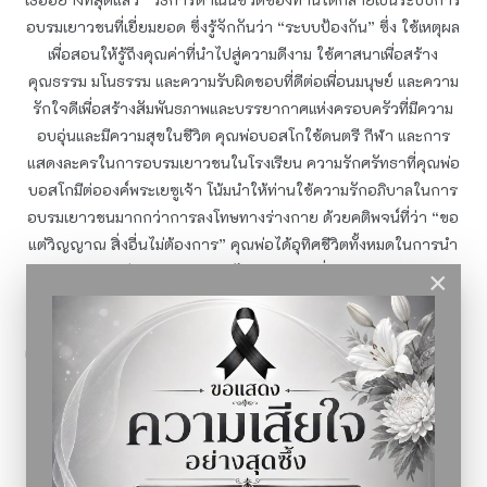
อบรมเยาวชนที่เยี่ยมยอด ซึ่งรู้จักกันว่า “ระบบป้องกัน” ซึ่ง ใช้เหตุผล
เพื่อสอนให้รู้ถึงคุณค่าที่นำไปสู่ความดีงาม ใช้ศาสนาเพื่อสร้าง
คุณธรรม มโนธรรม และความรับผิดชอบที่ดีต่อเพื่อนมนุษย์ และความ
รักใจดีเพื่อสร้างสัมพันธภาพและบรรยากาศแห่งครอบครัวที่มีความ
อบอุ่นและมีความสุขในชีวิต คุณพ่อบอสโกใช้ดนตรี กีฬา และการ
แสดงละครในการอบรมเยาวชนในโรงเรียน ความรักศรัทธาที่คุณพ่อ
บอสโกมีต่อองค์พระเยซูเจ้า โน้มนำให้ท่านใช้ความรักอภิบาลในการ
อบรมเยาวชนมากกว่าการลงโทษทางร่างกาย ด้วยคติพจน์ที่ว่า “ขอ
แต่วิญญาณ สิ่งอื่นไม่ต้องการ” คุณพ่อได้อุทิศชีวิตทั้งหมดในการนำ
เด็ก ๆ และเยาวชนไปสู่ความสุขที่แท้จริง
×
นักบุญ ดอมินิก ซาวีโอ หนึ่งในศิษย์ของคุณพ่อบอสโก
กล่าวว่า “เราทุกคนที่อยู่โรงเรียนของคุณพ่อยอห์น บอสโก เราได้
เรียนรู้ว่า ความศักดิ์สิทธิ์อยู่ที่การเป็นผู้มีความร่าเริงอยู่เสมอ และอยู่ที่
การทำหน้าที่ของตนให้ครบถ้วนมิให้ขาดตกบกพร่อง
เอกลักษณ์
“โรงเรียนแห่งการส่งเสริม