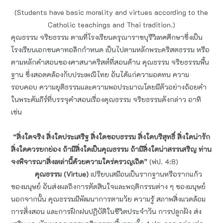
(Students have basic morality and virtues according to the
Catholic teachings and Thai tradition.)
คุณธรรม จริยธรรม ตามที่โรงเรียนดรุณาราชบุรีวิเทศศึกษาซึ่งเป็น
โรงเรียนเอกชนคาทอลิกกำหนด เป็นไปตามหลักพระคริสตธรรม หรือ
ตามหลักคำสอนของศาสนาคริสต์ที่สอนด้าน คุณธรรม จริยธรรมพื้น
ฐาน ซึ่งสอดคล้องกับประเพณีไทย อันได้แก่ความอดทน ความ
รอบคอบ ความยุติธรรมและความพอประมาณโดยมีตัวอย่างถ้อยคำ
ในพระคัมภีร์ที่บรรจุคำสอนเรื่องคุณธรรม จริยธรรมดังกล่าว อาทิ
เช่น
“สิ่งใดจริง สิ่งใดประเสริฐ สิ่งใดชอบธรรม สิ่งใดบริสุทธิ์ สิ่งใดน่ารัก
สิ่งใดควรยกย่อง ถ้ามีสิ่งใดเป็นคุณธรรม ถ้ามีสิ่งใดน่าสรรเสริญ ท่าน
จงพิจารณาสิ่งเหล่านี้ด้วยความใคร่ครวญเถิด”
(ฟป. 4:8)
คุณธรรม (Virtue)
เปรียบเสมือนเป็นรากฐานหรือรากแก้ว
ของมนุษย์ อันส่งผลถึงการตัดสินใจและพฤติกรรมต่าง ๆ ของมนุษย์
นอกจากนั้น คุณธรรมมีพัฒนาการตามวัย ความรู้ สภาพสิ่งแวดล้อม
การสั่งสอน และการฝึกฝนปฏิบัติในชีวิตประจำวัน การปลูกฝัง ส่ง