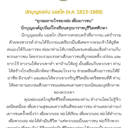
นักบุญยอห์น บอสโก (ค.ศ. 1815-1888)
“ทุกลมหายใจของพ่อ เพื่อเยาวชน”
นักบุญองค์อุปถัมภ์โรงเรียนดรุณาราชบุรีวิเทศศึกษา
นักบุญยอห์น บอสโก เกิดจากครอบครัวที่ยากจน แต่ร่ำรวย
ด้วยพรสวรรค์ ท่านได้รับกระแสเรียกเป็นพิเศษจากพระเจ้าให้อุทิศ
ตนเองให้กับเยาวชน ต่อมาท่านได้บวชเป็นพระสงฆ์และเริ่มทำงานกับ
พวกเยาวชน โดยรวบรวมบรรดาเด็กเยาวชนที่ถูกทอดทิ้ง เร่ร่อน และ
ยากไร้ หางานให้พวกเขาทำ หาบ้านให้อยู่ เป็นเพื่อนกับพวกเขา ท่าน
ได้สร้างโรงเรียนฝึกหัดอาชีพและโรงงาน ช่วยเหลือเด็กเยาวชนให้มี
อาชีพ มีงานทำ และสอนให้พวกเขาเจริญชีวิตเยี่ยงคริสตชนที่ดี ท่าน
ได้พยายามอบรมเด็กเยาวชนแต่ละคนตามความถนัดและบุคลิกภาพ
ของพวกเขา
คุณพ่อบอสโกอุทิศชีวิตทั้งหมดของท่าน ทำงานโดยไม่รู้จัก
เหน็ดเหนื่อย เพื่อความสุขและความยินดีของเยาวชน ท่านเคยกล่าวแก่
เยาวชนครั้งหนึ่งว่า เพื่อพวกเธอ พ่อได้เรียน เพื่อพวกเธอ พ่อได้ทำงาน
เพื่อพวกเธอ พ่อได้ดำเนินชีวิต “แค่พวกเธอเป็นเยาวชน พ่อก็รักพวก
เธออย่างที่สุดแล้ว” วิธีการดำเนินชีวิตของท่านได้กลายเป็นระบบการ