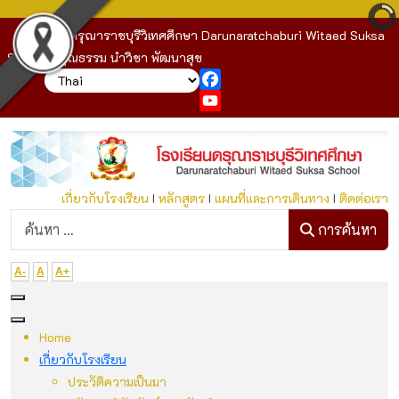
โรงเรียนดรุณาราชบุรีวิเทศศึกษา Darunaratchaburi Witaed Suksa
School : คุณธรรม นำวิชา พัฒนาสุข
Facebook
YouTube
เกี่ยวกับโรงเรียน
I
หลักสูตร
I
แผนที่และการเดินทาง
I
ติดต่อเรา
ก
การค้นหา
A-
A
A+
Home
เกี่ยวกับโรงเรียน
ประวัติความเป็นมา