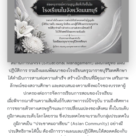
ศักยภาพทางภาษาอังกฤษ”
(Promoting English Proficiency School: PEP School)
การดำเนินงานตามแผนพัฒนาหรือแผนกลยุทธ์ของโรงเรียนดรุณา
ราชบุรีวิเทศศึกษา ผ่านความเห็นของคณะผู้บริหารและบุคลากรใน
องค์กร ร่วมกับความเห็นชอบของคณะกรรมการสถานศึกษานั้น ยืน
อยู่บนหลักการที่ว่า ทุกแผนที่ได้วางเอาไว้นั้นเป็นสิ่งที่ดีและจำเป็น แต่
สามารถปรับเปลี่ยนหรือบูรณาการได้ตามสภาพการณ์และ
สถานการณ์จริง (Situational Management) แผนกลยุทธ์ แผน
ปฏิบัติการ รวมถึงแผนพัฒนาของโรงเรียนดรุณาราชบุรีวิเทศศึกษา
ได้ดำเนินการสานต่อความสำเร็จ สร้างนักเรียนที่มีคุณภาพ เสริมภาพ
ลักษณ์ของสถานศึกษา และตอบสนองความพึงพอใจของบรรดาผู้
ปกครองต่อการจัดการเรียนการสอนของโรงเรียน
เมื่อพิจารณาด้านความสัมพันธ์กับสภาพการณ์ปัจจุบัน รวมถึงทิศทาง
การขยายตัวทางเศรษฐกิจและการเปลี่ยนแปลงของสังคม ทั้งในระดับ
ภูมิภาคและระดับโลกโดยรวม ซึ่งประเทศไทยจะรวมกับกลุ่มประเทศใน
ภูมิภาคเป็น “ประชาคมอาเซียน” (Asian Community) อย่างมี
ประสิทธิภาพได้นั้น ต้องมีการวางแผนและปฏิบัติตนให้สอดคล้องกับ