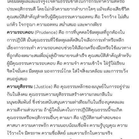
โดยมีเหตุผลและแรงจูงใจตามธรรมชาติในการกระทำความดีหรือ
ประพฤติกรรมดี โดยไม่กลัวความยากลำบากใดๆ แม้จะต้องเสียชีวิต
คุณสมบัติสำคัญสำหรับผู้มีคุณธรรมความอดทน คือ ใจกว้าง ไม่เห็น
แก่ตัว ใจกรุณา ความอดทน สม่ำเสมอ และพากเพียร
ความรอบคอบ
(Prudence) คือ การที่บุคคลใช้เหตุผลที่ถูกต้องใน
การปฏิบัติ เป็นคุณธรรมที่ใช้เหตุผลตัดสินใจเลือกกระทำหรือหลีก
เลี่ยงการกระทำ ความรอบคอบช่วยให้เลือกเครื่องมือหรือใช้แนวทาง
ที่ถูกต้องเหมาะสมเพื่อมุ่งสู่เป้าหมายจนสำเร็จ คุณสมบัติสำคัญสำหรับ
ผู้มีคุณธรรมความรอบคอบ คือ ความจำ ความเข้าใจ ใฝ่รู้ใฝ่เรียน
จิตใจมั่นคง มีเหตุผล มองการณ์ไกล ใส่ใจสิ่งแวดล้อม และการระวัง
ตนอยู่เสมอ
ความยุติธรรม
(Justice) คือ คุณธรรมหลักของมนุษย์ในการอยู่ร่วม
กันในสังคม คุณธรรมความยุติธรรมสร้างความกลมกลืนใน
มนุษยสัมพันธ์ ซึ่งช่วยสนับสนุนความเท่าเทียมกันในเรื่องบุคคลและ
ความดีงามส่วนรวม ถ้าผู้ใดมั่นคงในการปฏิบัติคุณธรรมนี้จะเกิด
คุณธรรมหรือพฤติกรรมอื่นๆ ตามมา คือ ปฏิบัติตามคำสอนของ
ศาสนา ความเคารพรัก ความนอบน้อมเชื่อฟัง ความรู้บุญคุณ ความ
ไว้วางใจ มิตรภาพ ความซื่อสัตย์ และความรักในความจริง