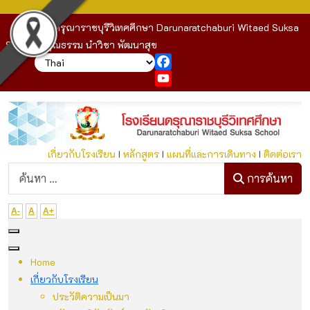
โรงเรียนดรุณาราชบุรีวิเทศศึกษา Darunaratchaburi Witaed Suksa
School : คุณธรรม นำวิชา พัฒนาสุข
Facebook
YouTube
เกี่ยวกับโรงเรียน
I
หลักสูตร
I
แผนที่และการเดินทาง
I
ติดต่อเรา
ก
การค้นหา
A-
A
A+
Home
เกี่ยวกับโรงเรียน
ประวัติความเป็นมา