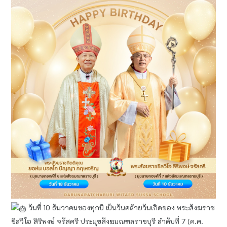
วันที่ 10 ธันวาคมของทุกปี เป็นวันคล้ายวันเกิดของ พระสังฆราช
ซิลวีโอ สิริพงษ์ จรัสศรี ประมุขสังฆมณฑลราชบุรี ลำดับที่ 7 (ค.ศ.