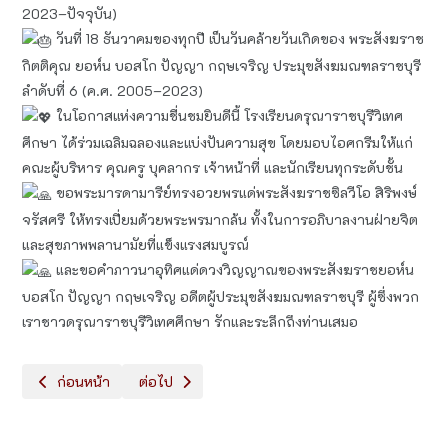
2023–ปัจจุบัน)
วันที่ 18 ธันวาคมของทุกปี เป็นวันคล้ายวันเกิดของ พระสังฆราช
กิตติคุณ ยอห์น บอสโก ปัญญา กฤษเจริญ ประมุขสังฆมณฑลราชบุรี
ลำดับที่ 6 (ค.ศ. 2005–2023)
ในโอกาสแห่งความชื่นชมยินดีนี้ โรงเรียนดรุณาราชบุรีวิเทศ
ศึกษา ได้ร่วมเฉลิมฉลองและแบ่งปันความสุข โดยมอบไอศกรีมให้แก่
คณะผู้บริหาร คุณครู บุคลากร เจ้าหน้าที่ และนักเรียนทุกระดับชั้น
ขอพระมารดามารีย์ทรงอวยพรแด่พระสังฆราชซิลวีโอ สิริพงษ์
จรัสศรี ให้ทรงเปี่ยมด้วยพระพรมากล้น ทั้งในการอภิบาลงานฝ่ายจิต
และสุขภาพพลานามัยที่แข็งแรงสมบูรณ์
และขอคำภาวนาอุทิศแด่ดวงวิญญาณของพระสังฆราชยอห์น
บอสโก ปัญญา กฤษเจริญ อดีตผู้ประมุขสังฆมณฑลราชบุรี ผู้ซึ่งพวก
เราชาวดรุณาราชบุรีวิเทศศึกษา รักและระลึกถึงท่านเสมอ
เนื้อหาก่อนหน้า: เตรียมความพร้อมสู่การทดสอบทางการศึกษาระดับชาติข
เนื้อหาถัดไป: ทัศนศึกษา​สัญจรระดับ​อนุบาล​ 1 "คัพเค
ก่อนหน้า
ต่อไป