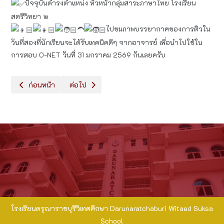
ปัจจุบันดำรงตำแหน่ง หัวหน้ากลุ่มสาระภาษาไทย โรงเรียน
สตรีวิทยา ๒
ไปชมภาพบรรยากาศของการติวใน
วันที่สองที่นักเรียนจะได้รับเทคนิคดีๆ จากอาจารย์ เพื่อนำไปใช้ใน
การสอบ O-NET วันที่ 31 มกราคม 2569 กันเลยครับ
เนื้อหาก่อนหน้า: กิจกรรม​อาสาพาออกกำลังกาย ”จ๊าบของแท้”
เนื้อหาถัดไป: วันศุก​ร์สนุกกับคำศัพท์​ภาษาอังกฤษ เนอร
ก่อนหน้า
ต่อไป
โรงเรียนดรุณาราชบุรีวิเทศศึกษา Darunaratchaburi Witaed Suksa
School