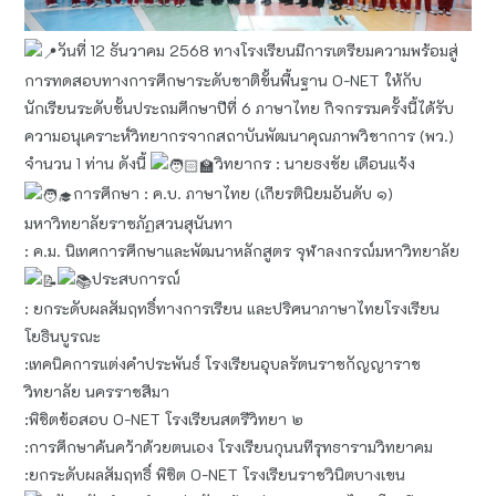
วันที่ 12 ธันวาคม 2568 ทางโรงเรียนมีการเตรียมความพร้อมสู่
การทดสอบทางการศึกษาระดับชาติขั้นพื้นฐาน O-NET ให้กับ
นักเรียนระดับชั้นประถมศึกษาปีที่ 6 ภาษาไทย กิจกรรมครั้งนี้ได้รับ
ความอนุเคราะห์วิทยากรจากสถาบันพัฒนาคุณภาพวิชาการ (พว.)
จำนวน 1 ท่าน ดังนี้
วิทยากร : นายธงชัย เดือนแจ้ง
การศึกษา : ค.บ. ภาษาไทย (เกียรตินิยมอันดับ ๑)
มหาวิทยาลัยราชภัฏสวนสุนันทา
: ค.ม. นิเทศการศึกษาและพัฒนาหลักสูตร จุฬาลงกรณ์มหาวิทยาลัย
ประสบการณ์
: ยกระดับผลสัมฤทธิ์ทางการเรียน และปริศนาภาษาไทย​โรงเรียน
โยธินบูรณะ
:เทคนิคการแต่งคำประพันธ์ โรงเรียนอุบลรัตนราชกัญญาราช
วิทยาลัย นครราชสีมา
:พิชิตข้อสอบ O-NET โรงเรียนสตรีวิทยา ๒
:การศึกษาค้นคว้าด้วยตนเอง โรงเรียนกุนนทีรุทธารามวิทยาคม
:ยกระดับผลสัมฤทธิ์ พิชิต O-NET โรงเรียนราชวินิตบางเขน