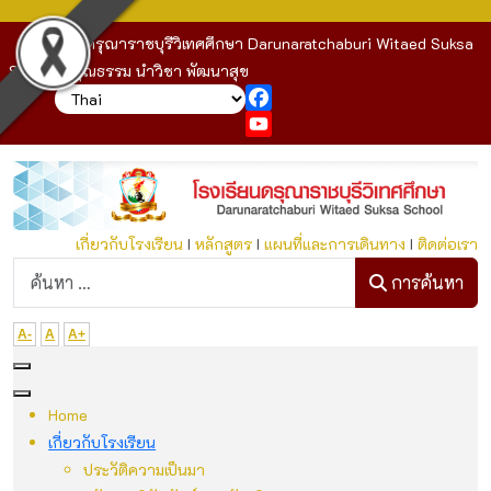
โรงเรียนดรุณาราชบุรีวิเทศศึกษา Darunaratchaburi Witaed Suksa
School : คุณธรรม นำวิชา พัฒนาสุข
Facebook
YouTube
เกี่ยวกับโรงเรียน
I
หลักสูตร
I
แผนที่และการเดินทาง
I
ติดต่อเรา
ก
การค้นหา
A-
A
A+
Home
เกี่ยวกับโรงเรียน
ประวัติความเป็นมา