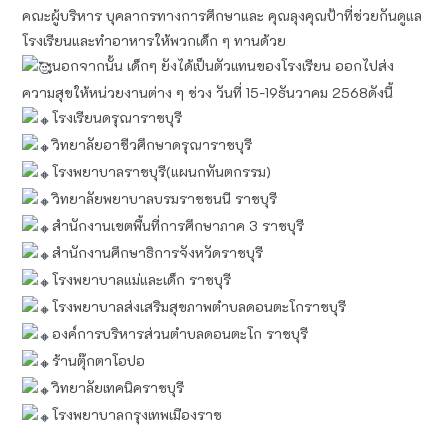
คณะผู้บริหาร​ บุคลากรทาง​การศึกษา​และ คุณลุงคุณป้าที่ช่วยกันดูแล
โรงเรียน​และทำอาหารให้พวกเด็ก ๆ ทานด้วย
นอกจากนั้น เด็กๆ ยังได้เป็นตัวแทนของโรงเรีย​น ออกไปส่ง
ความสุขให้หน่วยงานต่าง ๆ ช่วง วันที่ 15-​19ธันวาคม​ 2568ดังนี้
โรงเรียน​ดรุณาราชบุรี
วิทยาลัยอาชีวศึกษา​ดรุณาราชบุรี​
โรงพยาบาล​ราชบุรี​(แผนกทันตกรรม)
วิทยาลัย​พยาบาล​บรมราชชนนี ราชบุรี
สำนักงาน​เขตพื้นที่​การศึกษา​ภาค 3 ราชบุรี
สำนักงานศึกษาธิการ​จังหวัด​ราชบุรี
โรงพยาบาล​แม่และเด็ก ราชบุรี
โรงพยาบาลส่งเสริมสุขภาพ​ตำบล​ดอน​ตะโก​ราชบุรี
องค์การ​บริหาร​ส่วนตำบล​ดอน​ตะโก​ ราชบุรี​
ร้านตุ๊กตา​โอปอ
วิทยา​ลัยเทคนิค​ราชบุรี
โรงพยาบาลกรุงเทพเมืองราช