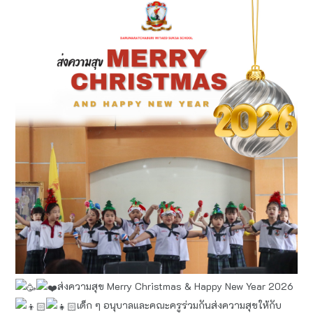
ส่งความสุข Merry​ Christmas & Happy​ New Year​ 2026
เด็ก ๆ อนุบาล​และคณะครูร่วมกันส่งความสุขให้กับ