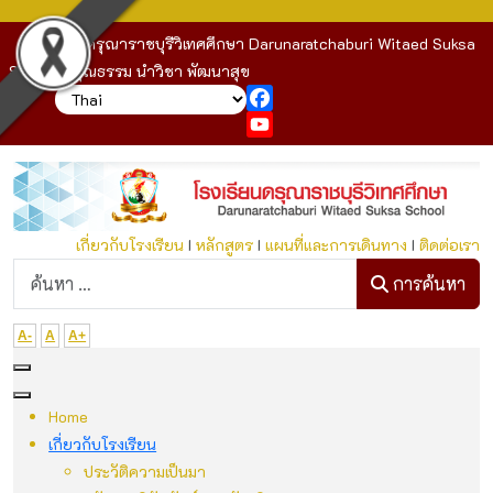
โรงเรียนดรุณาราชบุรีวิเทศศึกษา Darunaratchaburi Witaed Suksa
School : คุณธรรม นำวิชา พัฒนาสุข
Facebook
YouTube
เกี่ยวกับโรงเรียน
I
หลักสูตร
I
แผนที่และการเดินทาง
I
ติดต่อเรา
ก
การค้นหา
A-
A
A+
Home
เกี่ยวกับโรงเรียน
ประวัติความเป็นมา