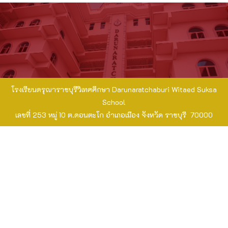
โรงเรียนดรุณาราชบุรีวิเทศศึกษา Darunaratchaburi Witaed Suksa
School
เลขที่ 253 หมู่ 10 ต.ดอนตะโก อำเภอเมือง จังหวัด ราชบุรี 70000