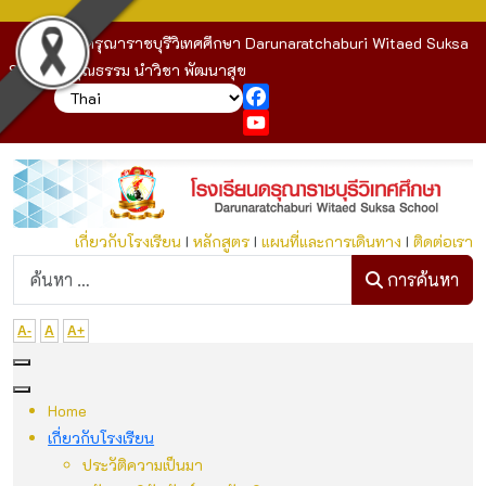
โรงเรียนดรุณาราชบุรีวิเทศศึกษา Darunaratchaburi Witaed Suksa
School : คุณธรรม นำวิชา พัฒนาสุข
Facebook
YouTube
เกี่ยวกับโรงเรียน
I
หลักสูตร
I
แผนที่และการเดินทาง
I
ติดต่อเรา
ก
การค้นหา
A-
A
A+
Home
เกี่ยวกับโรงเรียน
ประวัติความเป็นมา