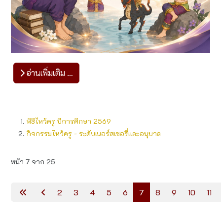
อ่านเพิ่มเติม …
พิธีไหว้ครู ปีการศึกษา 2569
กิจกรรม​ไหว้ครู - ระดับเนอร์สเซอรี่และอนุบาล
หน้า 7 จาก 25
2
3
4
5
6
7
8
9
10
11