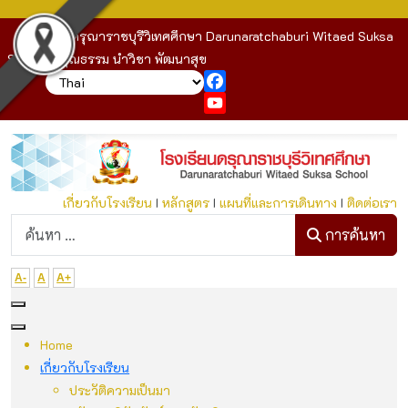
โรงเรียนดรุณาราชบุรีวิเทศศึกษา Darunaratchaburi Witaed Suksa
School : คุณธรรม นำวิชา พัฒนาสุข
Facebook
YouTube
เกี่ยวกับโรงเรียน
I
หลักสูตร
I
แผนที่และการเดินทาง
I
ติดต่อเรา
ก
การค้นหา
A-
A
A+
Home
เกี่ยวกับโรงเรียน
ประวัติความเป็นมา