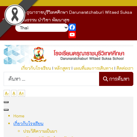
โรงเรียนดรุณาราชบุรีวิเทศศึกษา Darunaratchaburi Witaed Suksa
School : คุณธรรม นำวิชา พัฒนาสุข
Facebook
YouTube
เกี่ยวกับโรงเรียน
I
หลักสูตร
I
แผนที่และการเดินทาง
I
ติดต่อเรา
ก
การค้นหา
A-
A
A+
Home
เกี่ยวกับโรงเรียน
ประวัติความเป็นมา