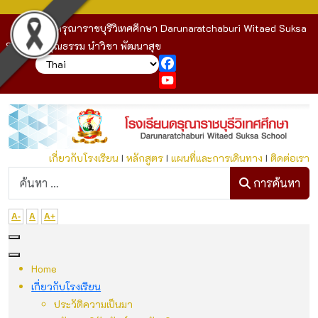
โรงเรียนดรุณาราชบุรีวิเทศศึกษา Darunaratchaburi Witaed Suksa
School : คุณธรรม นำวิชา พัฒนาสุข
Facebook
YouTube
เกี่ยวกับโรงเรียน
I
หลักสูตร
I
แผนที่และการเดินทาง
I
ติดต่อเรา
ก
การค้นหา
A-
A
A+
Home
เกี่ยวกับโรงเรียน
ประวัติความเป็นมา