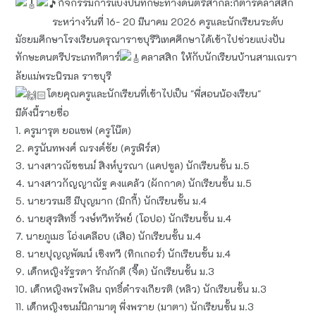
กิจกรรมการแบ่งปันทักษะทางดนตรีสากล:กีตาร์คลาสสิก
ระหว่างวันที่ 16- 20 มีนาคม 2026 ครูและนักเรียนระดับ
มัธยมศึกษาโรงเรียนดรุณาราชบุรีวิเทศศึกษาได้เข้าไปช่วยแบ่งปัน
ทักษะดนตรีประเภทกีตาร์
คลาสสิก ให้กับนักเรียนบ้านสามเณรา
ลัยแม่พระนิรมล ราชบุรี
โดยคุณครูและนักเรียนที่เข้าไปเป็น "พี่สอนน้องเรียน"
มีดังนี้รายชื่อ
1. ครูมารุต ยอแซฟ (ครูโน๊ต)
2. ครูนันทพงศ์ ณรงค์ชัย (ครูเฟิร์ส)
3. นางสาวณัชชนม์ สิงห์บูรณา (แคปซูล) นักเรียนชั้น ม.5
4. นางสาวกัญญาณัฐ คงแคล้ว (ผักกาด) นักเรียนชั้น ม.5
5. นายวรเมธี มีบุญมาก (มิกกี้) นักเรียนชั้น ม.4
6. นายสุรสิทธิ์ วงษ์ทวีทรัพย์ (โอปอ) นักเรียนชั้น ม.4
7. นายภูเมธ โอ่งเคลือบ (เสือ) นักเรียนชั้น ม.4
8. นายปุญญพัฒน์ เชิงทวี (ทิกเกอร์) นักเรียนชั้น ม.4
9. เด็กหญิงรัฐรดา รักภักดี (จี๊ด) นักเรียนชั้น ม.3
10. เด็กหญิงพรไพลิน ฤทธิ์ดำรงเกียรติ (หลิว) นักเรียนชั้น ม.3
11. เด็กหญิงชนม์นิภามาตุ พึ่งพราย (มาตา) นักเรียนชั้น ม.3