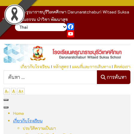
โรงเรียนดรุณาราชบุรีวิเทศศึกษา Darunaratchaburi Witaed Suksa
School : คุณธรรม นำวิชา พัฒนาสุข
Facebook
YouTube
เกี่ยวกับโรงเรียน
I
หลักสูตร
I
แผนที่และการเดินทาง
I
ติดต่อเรา
ก
การค้นหา
A-
A
A+
Home
เกี่ยวกับโรงเรียน
ประวัติความเป็นมา