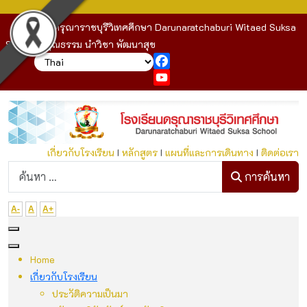
โรงเรียนดรุณาราชบุรีวิเทศศึกษา Darunaratchaburi Witaed Suksa
School : คุณธรรม นำวิชา พัฒนาสุข
Facebook
YouTube
เกี่ยวกับโรงเรียน
I
หลักสูตร
I
แผนที่และการเดินทาง
I
ติดต่อเรา
ก
การค้นหา
A-
A
A+
Home
เกี่ยวกับโรงเรียน
ประวัติความเป็นมา