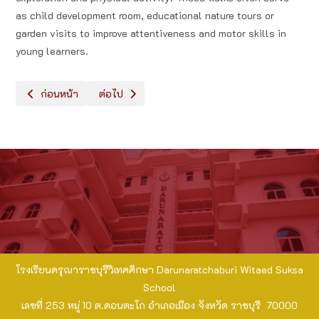
as child development room, educational nature tours or
garden visits to improve attentiveness and motor skills in
young learners.
เนื้อหาก่อนหน้า: "หนูมาเดินสำรวจรอบโรงเรียน" - Nursery A
เนื้อหาถัดไป: Robot & Coding Summer Class
ก่อนหน้า
ต่อไป
โรงเรียนดรุณาราชบุรีวิเทศศึกษา Darunaratchaburi Witaed Suksa
School
เลขที่ 253 หมู่ 10 ต.ดอนตะโก อำเภอเมือง จังหวัด ราชบุรี 70000