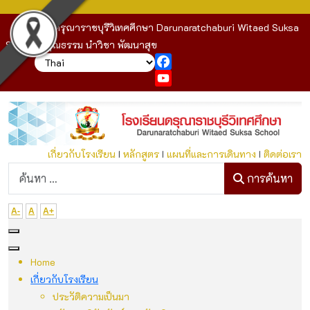
โรงเรียนดรุณาราชบุรีวิเทศศึกษา Darunaratchaburi Witaed Suksa
School : คุณธรรม นำวิชา พัฒนาสุข
Facebook
YouTube
เกี่ยวกับโรงเรียน
I
หลักสูตร
I
แผนที่และการเดินทาง
I
ติดต่อเรา
ก
การค้นหา
A-
A
A+
Home
เกี่ยวกับโรงเรียน
ประวัติความเป็นมา