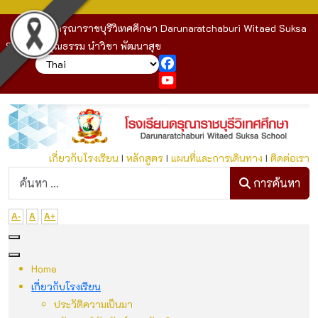
โรงเรียนดรุณาราชบุรีวิเทศศึกษา Darunaratchaburi Witaed Suksa
School : คุณธรรม นำวิชา พัฒนาสุข
Facebook
YouTube
เกี่ยวกับโรงเรียน
I
หลักสูตร
I
แผนที่และการเดินทาง
I
ติดต่อเรา
ก
การค้นหา
A-
A
A+
Home
เกี่ยวกับโรงเรียน
ประวัติความเป็นมา