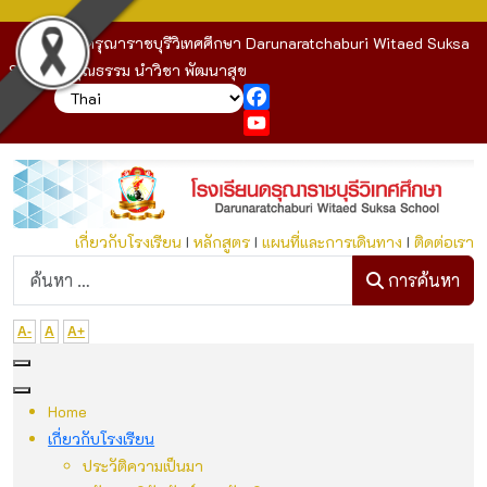
โรงเรียนดรุณาราชบุรีวิเทศศึกษา Darunaratchaburi Witaed Suksa
School : คุณธรรม นำวิชา พัฒนาสุข
Facebook
YouTube
เกี่ยวกับโรงเรียน
I
หลักสูตร
I
แผนที่และการเดินทาง
I
ติดต่อเรา
ก
การค้นหา
A-
A
A+
Home
เกี่ยวกับโรงเรียน
ประวัติความเป็นมา