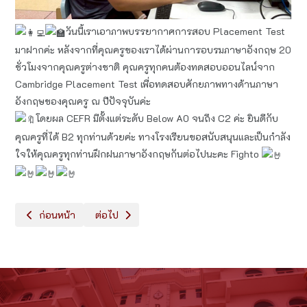
วันนี้เราเอาภาพบรรยากาศการสอบ Placement Test
มาฝากค่ะ หลังจากที่คุณครูของเราได้ผ่านการอบรมภาษาอังกฤษ 20
ชั่วโมงจากคุณครูต่างชาติ คุณครูทุกคนต้องทดสอบออนไลน์จาก
Cambridge Placement Test เพื่อทดสอบศักยภาพทางด้านภาษา
อังกฤษของคุณครู ณ ปีปัจจุบันค่ะ
โดยผล CEFR มีตั้งแต่ระดับ Below A0 จนถึง C2 ค่ะ ยินดีกับ
คุณครูที่ได้ B2 ทุกท่านด้วยค่ะ ทางโรงเรียนขอสนับสนุนและเป็นกำลัง
ใจให้คุณครูทุกท่านฝึกฝนภาษาอังกฤษกันต่อไปนะคะ Fighto
เนื้อหาก่อนหน้า: Welcome Back to School!
เนื้อหาถัดไป: การประชุมใหญ่ครอบครัวดรุณาราชบุร
ก่อนหน้า
ต่อไป