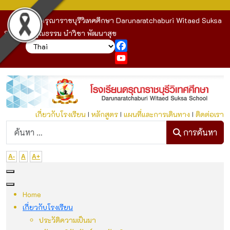
โรงเรียนดรุณาราชบุรีวิเทศศึกษา Darunaratchaburi Witaed Suksa
School : คุณธรรม นำวิชา พัฒนาสุข
Facebook
YouTube
เกี่ยวกับโรงเรียน
I
หลักสูตร
I
แผนที่และการเดินทาง
I
ติดต่อเรา
ก
การค้นหา
A-
A
A+
Home
เกี่ยวกับโรงเรียน
ประวัติความเป็นมา