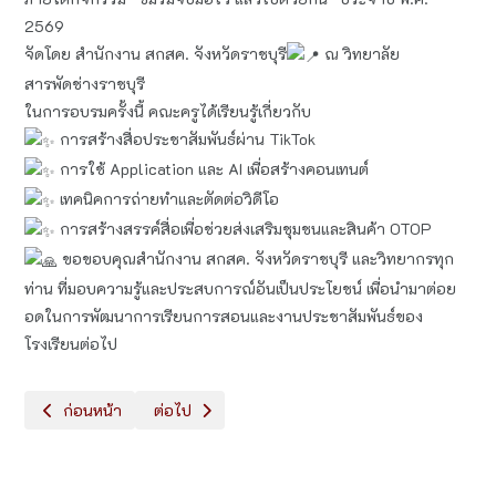
2569
จัดโดย สำนักงาน สกสค. จังหวัดราชบุรี
ณ วิทยาลัย
สารพัดช่างราชบุรี
ในการอบรมครั้งนี้ คณะครูได้เรียนรู้เกี่ยวกับ
การสร้างสื่อประชาสัมพันธ์ผ่าน TikTok
การใช้ Application และ AI เพื่อสร้างคอนเทนต์
เทคนิคการถ่ายทำและตัดต่อวิดีโอ
การสร้างสรรค์สื่อเพื่อช่วยส่งเสริมชุมชนและสินค้า OTOP
ขอขอบคุณสำนักงาน สกสค. จังหวัดราชบุรี และวิทยากรทุก
ท่าน ที่มอบความรู้และประสบการณ์อันเป็นประโยชน์ เพื่อนำมาต่อย
อดในการพัฒนาการเรียนการสอนและงานประชาสัมพันธ์ของ
โรงเรียนต่อไป
เนื้อหาก่อนหน้า: กิจกรรม “สานสัมพันธ์พี่น้อง DRWS” ระดับชั้นมัธยมศ
เนื้อหาถัดไป: สนุกสนานกับการเตะบอลในร่ม - Nurse
ก่อนหน้า
ต่อไป