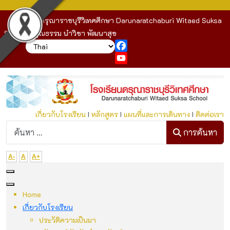
โรงเรียนดรุณาราชบุรีวิเทศศึกษา Darunaratchaburi Witaed Suksa
School : คุณธรรม นำวิชา พัฒนาสุข
Facebook
YouTube
เกี่ยวกับโรงเรียน
I
หลักสูตร
I
แผนที่และการเดินทาง
I
ติดต่อเรา
ก
การค้นหา
A-
A
A+
Home
เกี่ยวกับโรงเรียน
ประวัติความเป็นมา