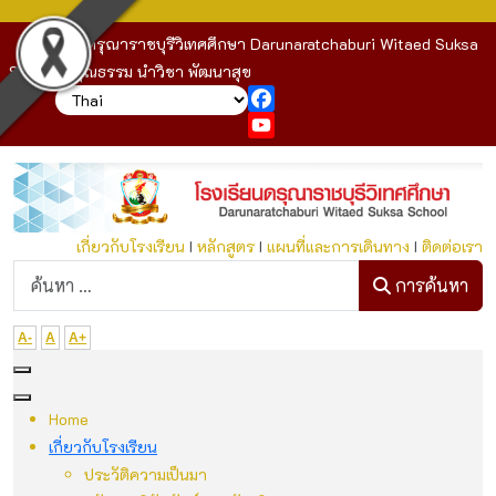
โรงเรียนดรุณาราชบุรีวิเทศศึกษา Darunaratchaburi Witaed Suksa
School : คุณธรรม นำวิชา พัฒนาสุข
Facebook
YouTube
เกี่ยวกับโรงเรียน
I
หลักสูตร
I
แผนที่และการเดินทาง
I
ติดต่อเรา
ก
การค้นหา
A-
A
A+
Home
เกี่ยวกับโรงเรียน
ประวัติความเป็นมา