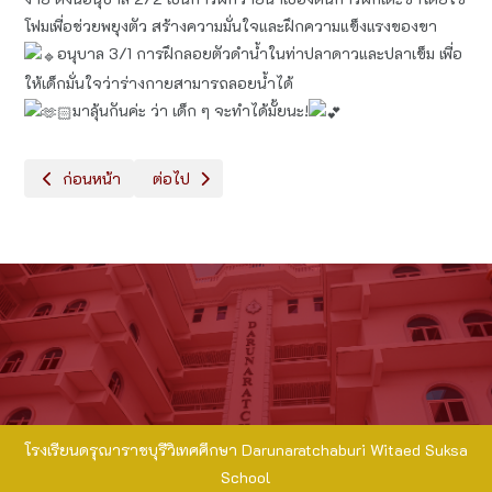
โฟมเพื่อช่วยพยุงตัว สร้างความมั่นใจและฝึกความแข็งแรงของขา
อนุบาล 3/1 การฝึกลอยตัวดำน้ำในท่าปลาดาวและปลาเข็ม เพื่อ
ให้เด็กมั่นใจว่าร่างกายสามารถลอยน้ำได้
มาลุ้นกันค่ะ ว่า เด็ก ๆ จะทำได้มั้ยนะ!
เนื้อหาก่อนหน้า: วันงดสูบบุหรี่โลก - ระดับอนุบาล
เนื้อหาถัดไป: DRWS 2026 - Foreign Department
ก่อนหน้า
ต่อไป
โรงเรียนดรุณาราชบุรีวิเทศศึกษา Darunaratchaburi Witaed Suksa
School