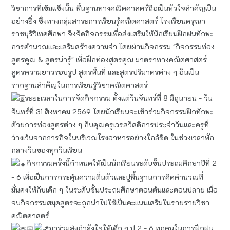
วิชาการที่เข้มแข็งนั้น พื้นฐานทางคณิตศาสตร์ถือเป็นหัวใจสำคัญเป็น
อย่างยิ่ง ซึ่งทางกลุ่มสาระการเรียนรู้คณิตศาสตร์ โรงเรียนดรุณา
ราชบุรีวิเทศศึกษา จึงจัดกิจกรรมเพื่อส่งเสริมให้นักเรียนฝึกฝนทักษะ
การคำนวณและเสริมสร้างความจำ โดยผ่านกิจกรรม "กิจกรรมท่อง
สูตรคูณ & สูตรน่ารู้" เพื่อฝึกท่องสูตรคูณ มาตราทางคณิตศาสตร์
สูตรความยาวรอบรูป สูตรพื้นที่ และสูตรปริมาตรต่าง ๆ อันเป็น
รากฐานสำคัญในการเรียนรู้วิชาคณิตศาสตร์
ระยะเวลาในการจัดกิจกรรม ตั้งแต่วันจันทร์ที่ 8 มิถุนายน - วัน
จันทร์ที่ 31 สิงหาคม 2569 โดยนักเรียนจะเข้าร่วมกิจกรรมฝึกทักษะ
ด้วยการท่องสูตรต่าง ๆ กับคุณครูเวรสวัสดิการประจำวันและครูที่
ว่างเว้นจากภารกิจในบริเวณโรงอาหารอย่างใกล้ชิด ในช่วงเวลาพัก
กลางวันของทุกวันเรียน
กิจกรรมครั้งนี้กําหนดให้เป็นนักเรียนระดับชั้นประถมศึกษาปีที่ 2
- 6 เพื่อเป็นการกระตุ้นความตื่นตัวและปูพื้นฐานการคิดคำนวณที่
มั่นคงให้กับเด็ก ๆ ในระดับชั้นประถมศึกษาตอนต้นและตอนปลาย เมื่อ
จบกิจกรรมสมุดสูตรจะถูกนำไปใช้เป็นคะแนนเสริมในรายรายวิชา
คณิตศาสตร์
มาร่วมส่งกำลังใจให้เด็ก ๆ ป.2 - 6 ทุกคนในการฝึกฝน