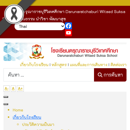
โรงเรียนดรุณาราชบุรีวิเทศศึกษา Darunaratchaburi Witaed Suksa
School : คุณธรรม นำวิชา พัฒนาสุข
Facebook
YouTube
เกี่ยวกับโรงเรียน
I
หลักสูตร
I
แผนที่และการเดินทาง
I
ติดต่อเรา
ก
การค้นหา
A-
A
A+
Home
เกี่ยวกับโรงเรียน
ประวัติความเป็นมา