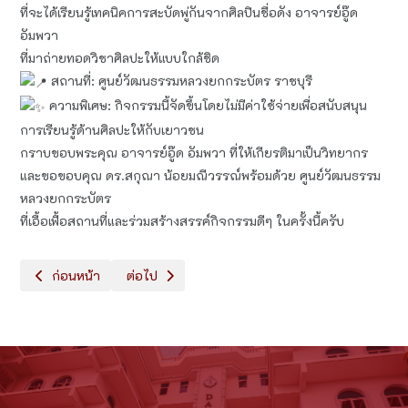
ที่จะได้เรียนรู้เทคนิคการสะบัดพู่กันจากศิลปินชื่อดัง อาจารย์อู๊ด
อัมพวา
ที่มาถ่ายทอดวิชาศิลปะให้แบบใกล้ชิด
สถานที่: ศูนย์วัฒนธรรมหลวงยกกระบัตร ราชบุรี
ความพิเศษ: กิจกรรมนี้จัดขึ้นโดยไม่มีค่าใช้จ่ายเพื่อสนับสนุน
การเรียนรู้ด้านศิลปะให้กับเยาวชน
กราบขอบพระคุณ อาจารย์อู๊ด อัมพวา ที่ให้เกียรติมาเป็นวิทยากร
และขอขอบคุณ ดร.สกุณา น้อยมณีวรรณ์พร้อมด้วย ศูนย์วัฒนธรรม
หลวงยกกระบัตร
ที่เอื้อเฟื้อสถานที่และร่วมสร้างสรรค์กิจกรรมดีๆ ในครั้งนี้ครับ
เนื้อหาก่อนหน้า: การแข่งขันสอบวัดทักษะวิชาการระดับชาติ (สวช.)
เนื้อหาถัดไป: ​การแข่งขัน​ "Smart Kids Award 2025"
ก่อนหน้า
ต่อไป