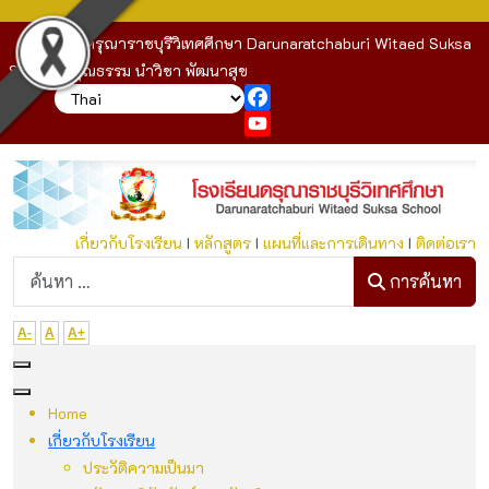
โรงเรียนดรุณาราชบุรีวิเทศศึกษา Darunaratchaburi Witaed Suksa
School : คุณธรรม นำวิชา พัฒนาสุข
Facebook
YouTube
เกี่ยวกับโรงเรียน
I
หลักสูตร
I
แผนที่และการเดินทาง
I
ติดต่อเรา
ก
การค้นหา
A-
A
A+
Home
เกี่ยวกับโรงเรียน
ประวัติความเป็นมา