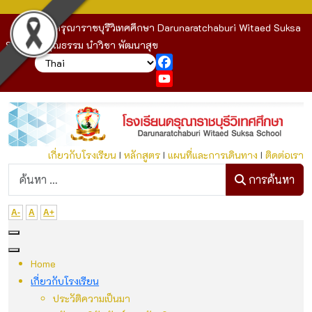
โรงเรียนดรุณาราชบุรีวิเทศศึกษา Darunaratchaburi Witaed Suksa
School : คุณธรรม นำวิชา พัฒนาสุข
Facebook
YouTube
เกี่ยวกับโรงเรียน
I
หลักสูตร
I
แผนที่และการเดินทาง
I
ติดต่อเรา
ก
การค้นหา
A-
A
A+
Home
เกี่ยวกับโรงเรียน
ประวัติความเป็นมา