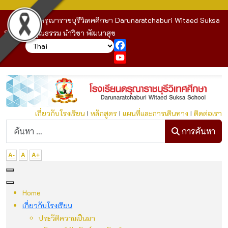
โรงเรียนดรุณาราชบุรีวิเทศศึกษา Darunaratchaburi Witaed Suksa
School : คุณธรรม นำวิชา พัฒนาสุข
Facebook
YouTube
เกี่ยวกับโรงเรียน
I
หลักสูตร
I
แผนที่และการเดินทาง
I
ติดต่อเรา
ก
การค้นหา
A-
A
A+
Home
เกี่ยวกับโรงเรียน
ประวัติความเป็นมา