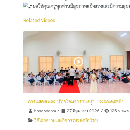
ขอให้คุณครูทุกท่านมีสุขภาพแข็งแรงและมีความสุ
Related Videos
การแสดงเพลง "ร้อยใจมากราบครู" - วงออเคสตร้า
bosconoom
/
27 มิถุนายน 2026
/
125 views
วิดีโอผลงานและกิจกรรมของนักเรียน