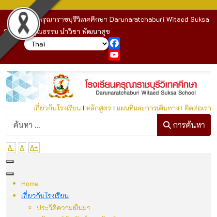
โรงเรียนดรุณาราชบุรีวิเทศศึกษา Darunaratchaburi Witaed Suksa
School : คุณธรรม นำวิชา พัฒนาสุข
Facebook
YouTube
เกี่ยวกับโรงเรียน
I
หลักสูตร
I
แผนที่และการเดินทาง
I
ติดต่อเรา
ก
การค้นหา
A-
A
A+
Home
เกี่ยวกับโรงเรียน
ประวัติความเป็นมา