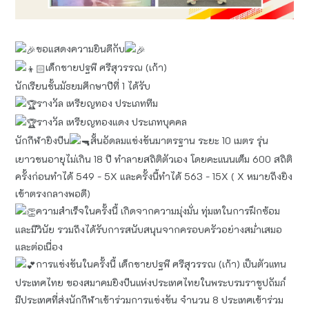
ขอแสดงความยินดีกับ
เด็กชายปฐพี ศรีสุวรรณ (เก้า)
นักเรียนชั้นมัธยมศึกษาปีที่ 1 ได้รับ
รางวัล เหรียญทอง ประเภททีม
รางวัล เหรียญทองแดง ประเภทบุคคล
นักกีฬายิงปืน
สั้นอัดลมแข่งขันมาตรฐาน ระยะ 10 เมตร รุ่น
เยาวชนอายุไม่เกิน 18 ปี ทำลายสถิติตัวเอง โดยคะแนนเต็ม 600 สถิติ
ครั้งก่อนทำได้ 549 - 5X และครั้งนี้ทำได้ 563 - 15X ( X หมายถึงยิง
เข้าตรงกลางพอดี)
ความสำเร็จในครั้งนี้ เกิดจากความมุ่งมั่น ทุ่มเทในการฝึกซ้อม
และมีวินัย รวมถึงได้รับการสนับสนุนจากครอบครัวอย่างสม่ำเสมอ
และต่อเนื่อง
การแข่งขันในครั้งนี้ เด็กชายปฐพี ศรีสุวรรณ (เก้า) เป็นตัวแทน
ประเทศไทย ของสมาคมยิงปืนแห่งประเทศไทยในพระบรมราชูปถัมภ์
มีประเทศที่ส่งนักกีฬาเข้าร่วมการแข่งขัน จำนวน 8 ประเทศเข้าร่วม