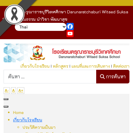
โรงเรียนดรุณาราชบุรีวิเทศศึกษา Darunaratchaburi Witaed Suksa
School : คุณธรรม นำวิชา พัฒนาสุข
Facebook
YouTube
เกี่ยวกับโรงเรียน
I
หลักสูตร
I
แผนที่และการเดินทาง
I
ติดต่อเรา
ก
การค้นหา
A-
A
A+
Home
เกี่ยวกับโรงเรียน
ประวัติความเป็นมา