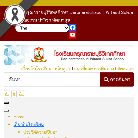
โรงเรียนดรุณาราชบุรีวิเทศศึกษา Darunaratchaburi Witaed Suksa
School : คุณธรรม นำวิชา พัฒนาสุข
Facebook
YouTube
เกี่ยวกับโรงเรียน
I
หลักสูตร
I
แผนที่และการเดินทาง
I
ติดต่อเรา
ก
การค้นหา
A-
A
A+
Home
เกี่ยวกับโรงเรียน
ประวัติความเป็นมา