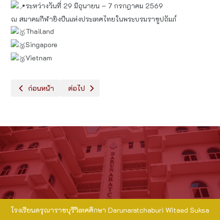
ระหว่างวันที่ 29 มิถุนายน – 7 กรกฎาคม 2569
ณ สมาคมกีฬายิงปืนแห่งประเทศไทยในพระบรมราชูปถัมภ์
Thailand
Singapore
Vietnam
เนื้อหาก่อนหน้า: นักเรียนที่ได้รับรางวัลจาก กิจกรรมวันสุนทรภู่แล
เนื้อหาถัดไป: รางวัล: ชนะเลิศอันดับ 1 (Bee1 Prim
ก่อนหน้า
ต่อไป
โรงเรียนดรุณาราชบุรีวิเทศศึกษา Darunaratchaburi Witaed Suksa