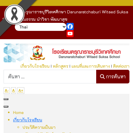
โรงเรียนดรุณาราชบุรีวิเทศศึกษา Darunaratchaburi Witaed Suksa
School : คุณธรรม นำวิชา พัฒนาสุข
Facebook
YouTube
เกี่ยวกับโรงเรียน
I
หลักสูตร
I
แผนที่และการเดินทาง
I
ติดต่อเรา
ก
การค้นหา
A-
A
A+
Home
เกี่ยวกับโรงเรียน
ประวัติความเป็นมา