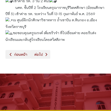
เข้าค่าย รด. 3 วัน 2 คืน!
นศท. ชั้นปีที่ 2 โรงเรียนดรุณาราชบุรีวิเทศศึกษา (มัธยมศึกษา
ปีที่ 5) เข้าค่าย รด. ระหว่าง วันที่ 13-15 กุมภาพันธ์ พ.ศ. 2569
ณ ศูนย์ฝึกนักศึกษาวิชาทหาร ถ้ำเขาบิน ต.หินกอง อ.เมือง
จังหวัดราชบุรี
ขอขอบคุณครูณรงค์ เพิ่มขรัวจำ ที่ไปเยี่ยมค่าย คอยรับส่ง
นักเรียนและกลับสู่โรงเรียนโดยสวัสดิภาพ
เนื้อหาก่อนหน้า: ชมรมภาษาไทยจัดกิจกรรมทัศนศึกษาให้นักเรียนระดั
เนื้อหาถัดไป: การประเมินความสามารถด้านการอ่านของผ
ก่อนหน้า
ต่อไป