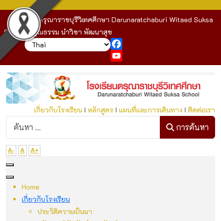
โรงเรียนดรุณาราชบุรีวิเทศศึกษา Darunaratchaburi Witaed Suksa
School : คุณธรรม นำวิชา พัฒนาสุข
Facebook
YouTube
เกี่ยวกับโรงเรียน
I
หลักสูตร
I
แผนที่และการเดินทาง
I
ติดต่อเรา
ก
การค้นหา
A-
A
A+
Home
เกี่ยวกับโรงเรียน
ประวัติความเป็นมา