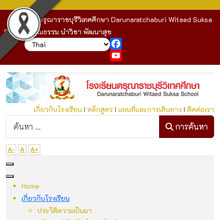
โรงเรียนดรุณาราชบุรีวิเทศศึกษา Darunaratchaburi Witaed Suksa
School : คุณธรรม นำวิชา พัฒนาสุข
Facebook
YouTube
เกี่ยวกับโรงเรียน
I
หลักสูตร
I
แผนที่และการเดินทาง
I
ติดต่อเรา
ก
การค้นหา
A-
A
A+
Home
เกี่ยวกับโรงเรียน
ประวัติความเป็นมา