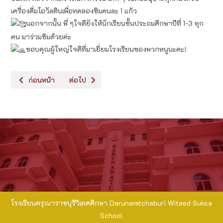
เครื่องดื่มโอวัลตินเพื่อทดลองชิมคนละ 1 แก้ว
นอกจากนั้น พี่ ๆใจดียังให้นักเรียนชั้นประถมศึกษาปีที่ 1-3 ทุก
คน มาร่วมชิมด้วยค่ะ
ขอบคุณผู้ใหญ่ใจดีที่มาเยี่ยมโรงเรียนของพวกหนูนะคะ!
เนื้อหาก่อนหน้า: English is Fun! "Learning ABC Letters and Bas
เนื้อหาถัดไป: Let's learn English - "Penguin Stai
ก่อนหน้า
ต่อไป
โรงเรียนดรุณาราชบุรีวิเทศศึกษา Darunaratchaburi Witaed Suksa
School