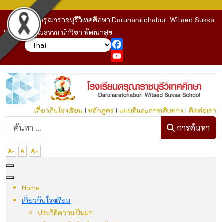
โรงเรียนดรุณาราชบุรีวิเทศศึกษา Darunaratchaburi Witaed Suksa
School : คุณธรรม นำวิชา พัฒนาสุข
Facebook
YouTube
เกี่ยวกับโรงเรียน
I
หลักสูตร
I
แผนที่และการเดินทาง
I
ติดต่อเรา
ก
การค้นหา
A-
A
A+
Home
เกี่ยวกับโรงเรียน
ประวัติความเป็นมา