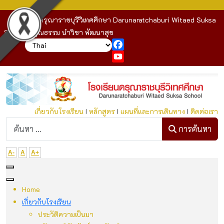
โรงเรียนดรุณาราชบุรีวิเทศศึกษา Darunaratchaburi Witaed Suksa
School : คุณธรรม นำวิชา พัฒนาสุข
Facebook
YouTube
เกี่ยวกับโรงเรียน
I
หลักสูตร
I
แผนที่และการเดินทาง
I
ติดต่อเรา
ก
การค้นหา
A-
A
A+
Home
เกี่ยวกับโรงเรียน
ประวัติความเป็นมา