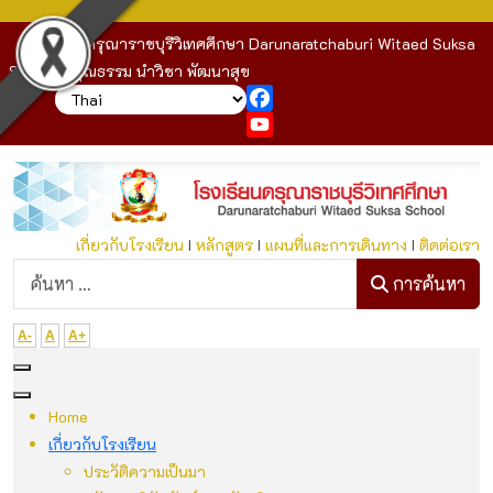
โรงเรียนดรุณาราชบุรีวิเทศศึกษา Darunaratchaburi Witaed Suksa
School : คุณธรรม นำวิชา พัฒนาสุข
Facebook
YouTube
เกี่ยวกับโรงเรียน
I
หลักสูตร
I
แผนที่และการเดินทาง
I
ติดต่อเรา
ก
การค้นหา
A-
A
A+
Home
เกี่ยวกับโรงเรียน
ประวัติความเป็นมา