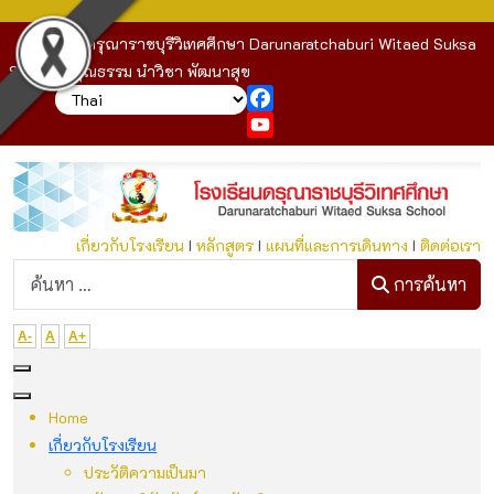
โรงเรียนดรุณาราชบุรีวิเทศศึกษา Darunaratchaburi Witaed Suksa
School : คุณธรรม นำวิชา พัฒนาสุข
Facebook
YouTube
เกี่ยวกับโรงเรียน
I
หลักสูตร
I
แผนที่และการเดินทาง
I
ติดต่อเรา
ก
การค้นหา
A-
A
A+
Home
เกี่ยวกับโรงเรียน
ประวัติความเป็นมา