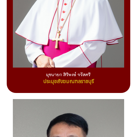
มุขนายก สิริพงษ์ จรัสศรี
ประมุขสังฆมณฑลราชบุรี