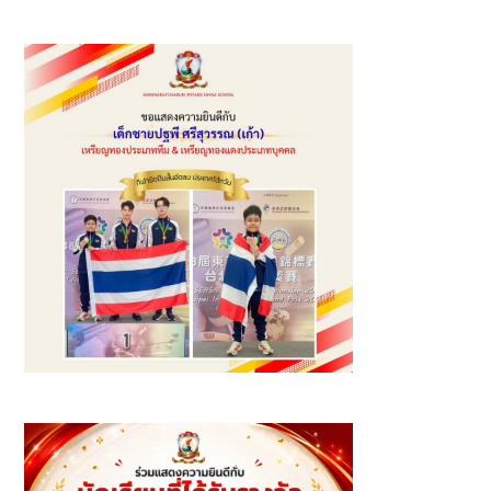
โรงเรียนเอกชนที่ “แบ่งปันด้วยใจ ก้าวไปด้วยกัน (OPEC GIVE
& GROW) ประจำปี พ.ศ. 2569”
รางวัลเหรียญทอง และเหรียญทองแดง นักกีฬายิงปืนสั้นอัดลม
แข่งขันมาตรฐาน ระยะ 10 เมตร รุ่นเยาวชนอายุไม่เกิน 18 ปี