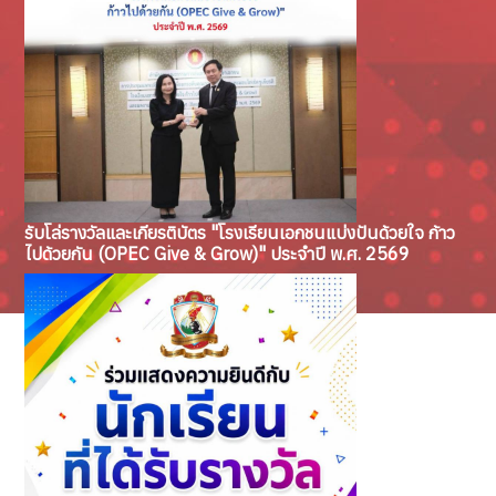
รับโล่รางวัลและเกียรติบัตร "โรงเรียนเอกชนแบ่งปันด้วยใจ ก้าว
ไปด้วยกัน (OPEC Give & Grow)" ประจำปี พ.ศ. 2569