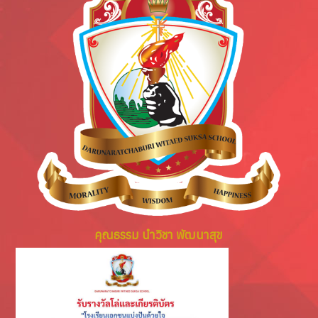
คุณธรรม นำวิชา พัฒนาสุข