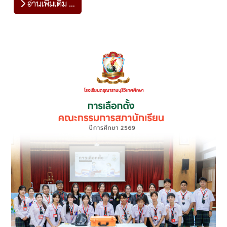
อ่านเพิ่มเติม …