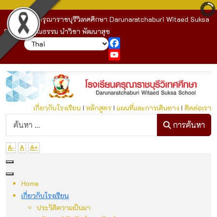
โรงเรียนดรุณาราชบุรีวิเทศศึกษา Darunaratchaburi Witaed Suksa
School : คุณธรรม นำวิชา พัฒนาสุข
Facebook
YouTube
เกี่ยวกับโรงเรียน
I
หลักสูตร
I
แผนที่และการเดินทาง
I
ติดต่อเรา
ก
การค้นหา
A-
A
A+
Home
เกี่ยวกับโรงเรียน
ประวัติความเป็นมา