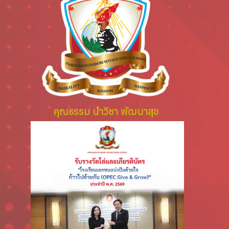
คุณธรรม นำวิชา พัฒนาสุข