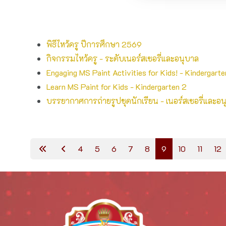
พิธีไหว้ครู ปีการศึกษา 2569
กิจกรรม​ไหว้ครู - ระดับเนอร์สเซอรี่และอนุบาล
Engaging MS Paint Activities for Kids! - Kindergarte
Learn MS Paint for Kids - Kindergarten 2
บรรยากาศ​การถ่ายรูปชุดนักเรียน​ - ​เนอร์​สเซอรี่และอน
4
5
6
7
8
9
10
11
12