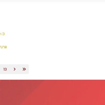
n 3
ุบาล​
13