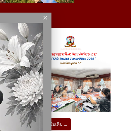
×
อ่านเพิ่มเติม …