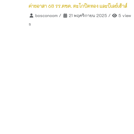
ค่ายอาสา 68 รร.ตชด. ตะโกปิดทอง และบีเลย์เฮ้าส์
bosconoom
/
21 พฤศจิกายน 2025
/
5 view
s
วิดีโอผลงานและกิจกรรมของนักเรียน
Money Funny : การนำเสนอโครงงานของนักเรียนชั้น
ป.3 ปีการศึกษา 2567