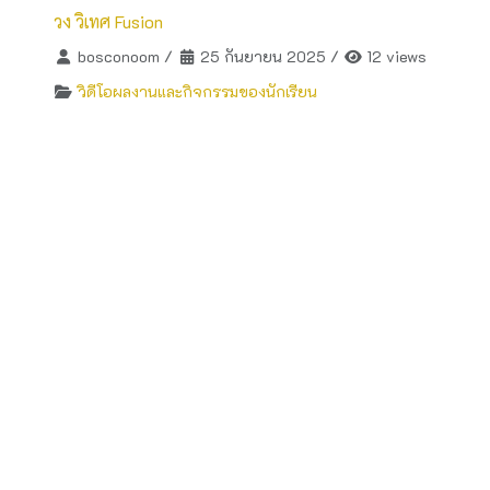
วง วิเทศ Fusion
bosconoom
/
25 กันยายน 2025
/
12 views
วิดีโอผลงานและกิจกรรมของนักเรียน
โครงงาน Illuminated geometric shapes
bosconoom
/
10 กุมภาพันธ์ 2025
/
24 views