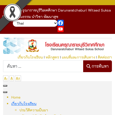
โรงเรียนดรุณาราชบุรีวิเทศศึกษา Darunaratchaburi Witaed Suksa
School : คุณธรรม นำวิชา พัฒนาสุข
Facebook
YouTube
เกี่ยวกับโรงเรียน
I
หลักสูตร
I
แผนที่และการเดินทาง
I
ติดต่อเรา
ก
การค้นหา
A-
A
A+
Home
เกี่ยวกับโรงเรียน
ประวัติความเป็นมา