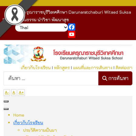
โรงเรียนดรุณาราชบุรีวิเทศศึกษา Darunaratchaburi Witaed Suksa
School : คุณธรรม นำวิชา พัฒนาสุข
Facebook
YouTube
เกี่ยวกับโรงเรียน
I
หลักสูตร
I
แผนที่และการเดินทาง
I
ติดต่อเรา
ก
การค้นหา
A-
A
A+
Home
เกี่ยวกับโรงเรียน
ประวัติความเป็นมา