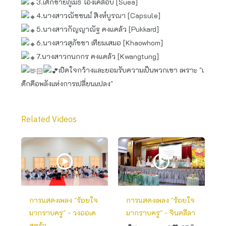
3.เด็กชายภูเมธ โอ่งเคลือบ [Suea]
4.นางสาวณัชชนม์ สิงห์บูรณา [Capsule]
5.นางสาวกัญญาณัฐ คงแคล้ว [Pukkard]
6.นางสาวสุภัชชา เทียมเสมอ [Khaowhom]
7.นางสาวกนกกร คงแคล้ว [Kwangtung]
เปิดใจกว้างและยอมรับความเป็นพวกเขา เพราะ "เ
ด็กคือพลังแห่งการเปลี่ยนแปลง"
Related Videos
การแสดงเพลง "ร้อยใจ
การแสดงเพลง "ร้อยใจ
มากราบครู" - วงออเค
มากราบครู" - จินตลีลา
สตร้า