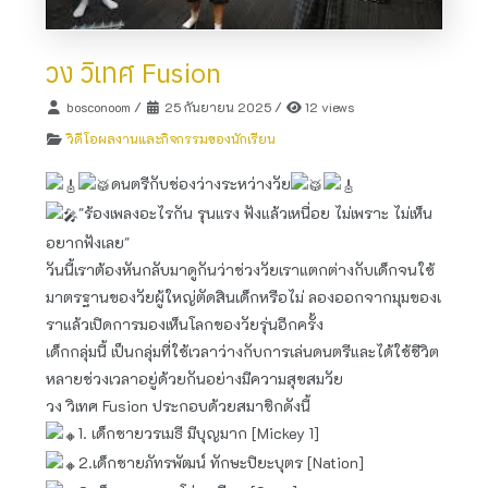
วง วิเทศ Fusion
bosconoom
/
25 กันยายน 2025
/
12 views
วิดีโอผลงานและกิจกรรมของนักเรียน
ดนตรีกับช่องว่างระหว่างวัย
"ร้องเพลงอะไรกัน รุนแรง ฟังแล้วเหนื่อย ไม่เพราะ ไม่เห็น
อยากฟังเลย"
วันนี้เราต้องหันกลับมาดูกันว่าช่วงวัยเราแตกต่างกับเด็กจนใช้
มาตรฐานของวัยผู้ใหญ่​ตัดสินเด็กหรือไม่ ลองออกจากมุมของเ
ราแล้วเปิดการมองเห็นโลกของวัยรุ่น​อีกครั้ง
เด็กกลุ่มนี้ เป็นกลุ่ม​ที่ใช้เวลาว่างกับการเล่นดนตรีและได้ใช้ชีวิต
หลายช่วงเวลาอยู่ด้วยกันอย่างมีความสุขสมวัย
วง วิเทศ Fusion ประกอบ​ด้วยสมาชิก​ดังนี้
1. เด็กชายวรเมธี มีบุญมาก [Mickey 1]
2.เด็กชายภัทรพัฒน์ ทักษะปิยะบุตร [Nation]