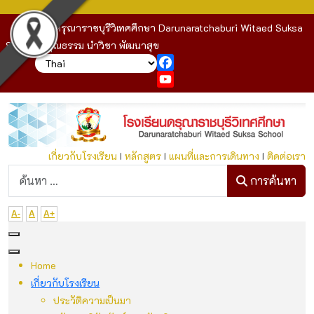
โรงเรียนดรุณาราชบุรีวิเทศศึกษา Darunaratchaburi Witaed Suksa
School : คุณธรรม นำวิชา พัฒนาสุข
Facebook
YouTube
เกี่ยวกับโรงเรียน
I
หลักสูตร
I
แผนที่และการเดินทาง
I
ติดต่อเรา
ก
การค้นหา
A-
A
A+
Home
เกี่ยวกับโรงเรียน
ประวัติความเป็นมา