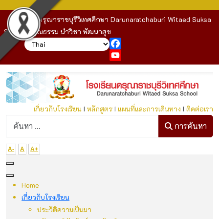
โรงเรียนดรุณาราชบุรีวิเทศศึกษา Darunaratchaburi Witaed Suksa
School : คุณธรรม นำวิชา พัฒนาสุข
Facebook
YouTube
เกี่ยวกับโรงเรียน
I
หลักสูตร
I
แผนที่และการเดินทาง
I
ติดต่อเรา
ก
การค้นหา
A-
A
A+
Home
เกี่ยวกับโรงเรียน
ประวัติความเป็นมา