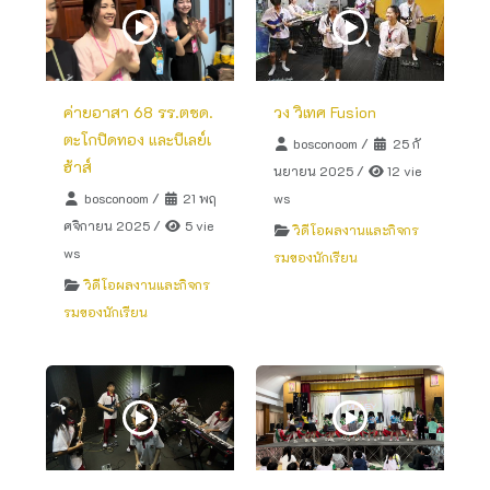
ค่ายอาสา 68 รร.ตชด.
วง วิเทศ Fusion
ตะโกปิดทอง และบีเลย์เ
bosconoom
/
25 กั
ฮ้าส์
นยายน 2025
/
12 vie
bosconoom
/
21 พฤ
ws
ศจิกายน 2025
/
5 vie
วิดีโอผลงานและกิจกร
ws
รมของนักเรียน
วิดีโอผลงานและกิจกร
รมของนักเรียน