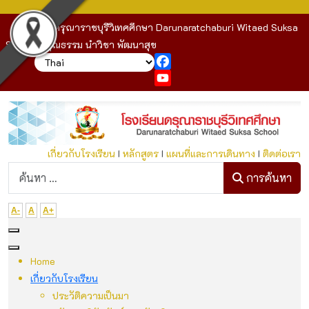
โรงเรียนดรุณาราชบุรีวิเทศศึกษา Darunaratchaburi Witaed Suksa
School : คุณธรรม นำวิชา พัฒนาสุข
Facebook
YouTube
เกี่ยวกับโรงเรียน
I
หลักสูตร
I
แผนที่และการเดินทาง
I
ติดต่อเรา
ก
การค้นหา
A-
A
A+
Home
เกี่ยวกับโรงเรียน
ประวัติความเป็นมา