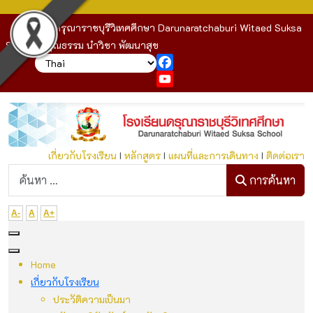
โรงเรียนดรุณาราชบุรีวิเทศศึกษา Darunaratchaburi Witaed Suksa
School : คุณธรรม นำวิชา พัฒนาสุข
Facebook
YouTube
เกี่ยวกับโรงเรียน
I
หลักสูตร
I
แผนที่และการเดินทาง
I
ติดต่อเรา
ก
การค้นหา
A-
A
A+
Home
เกี่ยวกับโรงเรียน
ประวัติความเป็นมา