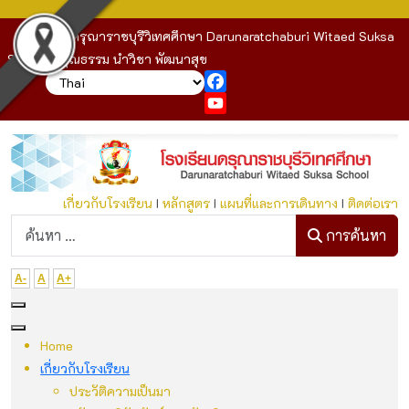
โรงเรียนดรุณาราชบุรีวิเทศศึกษา Darunaratchaburi Witaed Suksa
School : คุณธรรม นำวิชา พัฒนาสุข
Facebook
YouTube
เกี่ยวกับโรงเรียน
I
หลักสูตร
I
แผนที่และการเดินทาง
I
ติดต่อเรา
ก
การค้นหา
A-
A
A+
Home
เกี่ยวกับโรงเรียน
ประวัติความเป็นมา