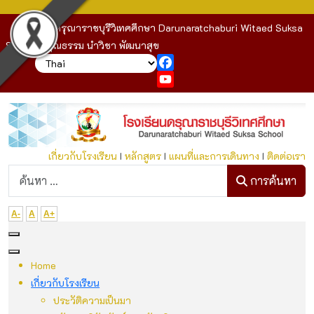
โรงเรียนดรุณาราชบุรีวิเทศศึกษา Darunaratchaburi Witaed Suksa
School : คุณธรรม นำวิชา พัฒนาสุข
Facebook
YouTube
เกี่ยวกับโรงเรียน
I
หลักสูตร
I
แผนที่และการเดินทาง
I
ติดต่อเรา
ก
การค้นหา
A-
A
A+
Home
เกี่ยวกับโรงเรียน
ประวัติความเป็นมา