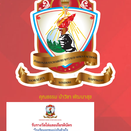
คุณธรรม นำวิชา พัฒนาสุข