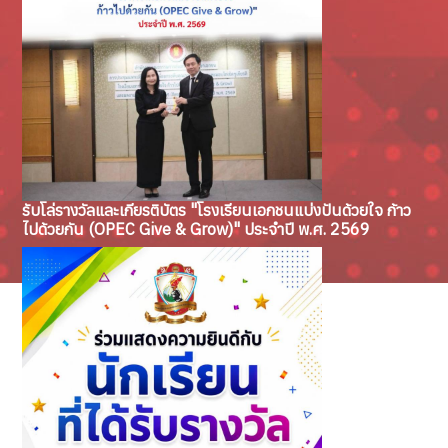
รับโล่รางวัลและเกียรติบัตร "โรงเรียนเอกชนแบ่งปันด้วยใจ ก้าว
ไปด้วยกัน (OPEC Give & Grow)" ประจำปี พ.ศ. 2569