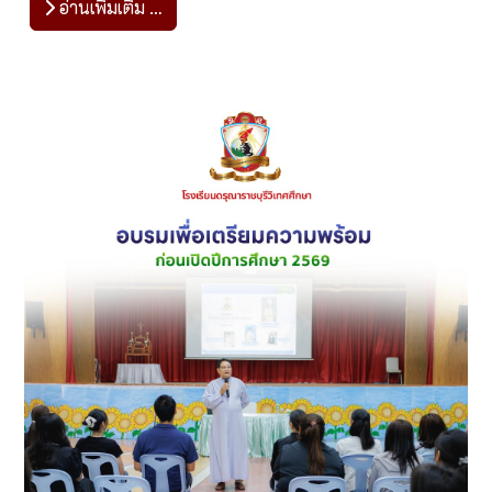
อ่านเพิ่มเติม …