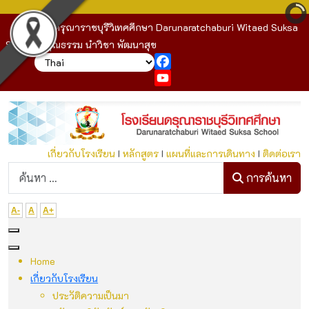
โรงเรียนดรุณาราชบุรีวิเทศศึกษา Darunaratchaburi Witaed Suksa
School : คุณธรรม นำวิชา พัฒนาสุข
Facebook
YouTube
เกี่ยวกับโรงเรียน
I
หลักสูตร
I
แผนที่และการเดินทาง
I
ติดต่อเรา
ก
การค้นหา
A-
A
A+
Home
เกี่ยวกับโรงเรียน
ประวัติความเป็นมา