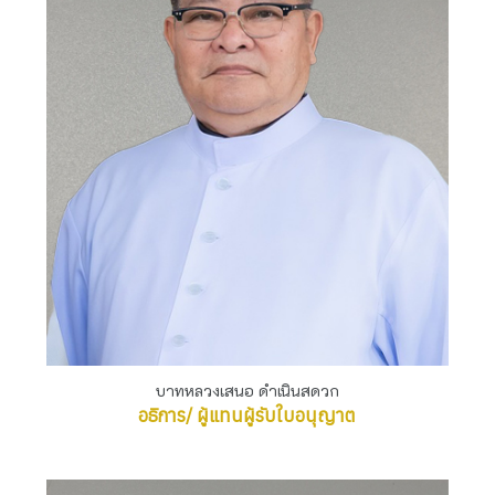
บาทหลวงเสนอ ดำเนินสดวก
อธิการ/ ผู้แทนผู้รับใบอนุญาต