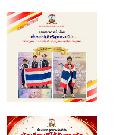
โรงเรียนเอกชนที่ “แบ่งปันด้วยใจ ก้าวไปด้วยกัน (OPEC GIVE
& GROW) ประจำปี พ.ศ. 2569”
รางวัลเหรียญทอง และเหรียญทองแดง นักกีฬายิงปืนสั้นอัดลม
แข่งขันมาตรฐาน ระยะ 10 เมตร รุ่นเยาวชนอายุไม่เกิน 18 ปี