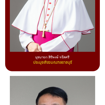
มุขนายก สิริพงษ์ จรัสศรี
ประมุขสังฆมณฑลราชบุรี