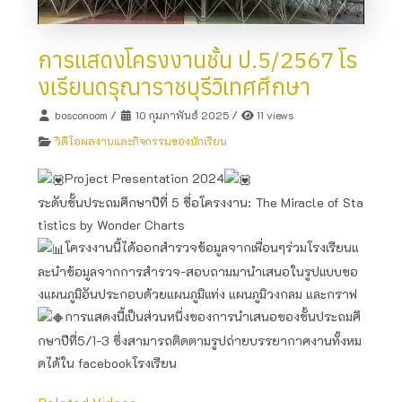
การแสดงโครงงานชั้น ป.5/2567 โร
งเรียนดรุณาราชบุรีวิเทศศึกษา
bosconoom
/
10 กุมภาพันธ์ 2025
/
11 views
วิดีโอผลงานและกิจกรรมของนักเรียน
Project Presentation​ 2024
ระดับชั้นประถมศึกษาปีที่ 5 ชื่อโครงงาน: The Miracle of Sta
tistics by Wonder Charts
โครงงานนี้ได้ออกสำรวจข้อมูลจากเพื่อนๆร่วมโรงเรียนแ
ละนำข้อมูลจากการสำรวจ-สอบถามมานำเสนอในรูปแบบขอ
งแผนภูมิอันประกอบด้วยแผนภูมิแท่ง แผนภูมิวงกลม และกราฟ​
การแสดง​นี้เป็นส่วนหนึ่ง​ของการนำเสนอของชั้นประถม​ศึ
กษา​ปี​ที่​5/1-3 ซึ่งสามารถติดตามรูปถ่ายบรรยากาศ​งานทั้งหม
ดได้ใน facebook​โรงเรียน