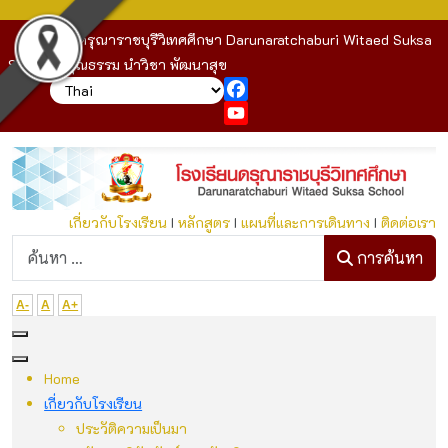
โรงเรียนดรุณาราชบุรีวิเทศศึกษา Darunaratchaburi Witaed Suksa
School : คุณธรรม นำวิชา พัฒนาสุข
Facebook
YouTube
เกี่ยวกับโรงเรียน
I
หลักสูตร
I
แผนที่และการเดินทาง
I
ติดต่อเรา
ก
การค้นหา
A-
A
A+
Home
เกี่ยวกับโรงเรียน
ประวัติความเป็นมา